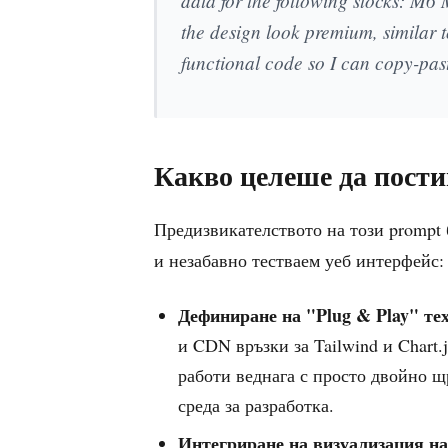
data for the following stocks: M6
the design look premium, similar 
functional code so I can copy-paste
Какво целеше да пости
Предизвикателството на този prompt
и незабавно тестваем уеб интерфейс:
Дефиниране на "Plug & Play" те
и CDN връзки за Tailwind и Chart.
работи веднага с просто двойно щ
среда за разработка.
Интегриране на визуализация на д