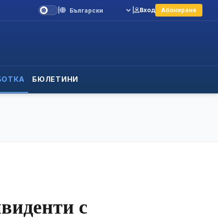
|
|
Вход
Абониране
Language
БОТКА
БЮЛЕТИНИ
виденти с