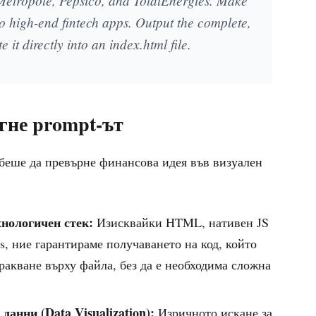
 Metropole, Pepsico, and TotalEnergies. Make
to high-end fintech apps. Output the complete,
 it directly into an index.html file.
гне prompt-ът
 беше да превърне финансова идея във визуален
хнологичен стек:
Изисквайки HTML, нативен JS
js, ние гарантираме получаването на код, който
ракване върху файла, без да е необходима сложна
анни (Data Visualization):
Изричното искане за