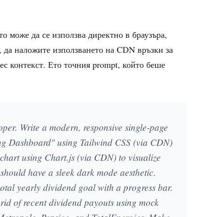
то може да се използва директно в браузъра,
я, да наложите използването на CDN връзки за
ес контекст. Ето точния prompt, който беше
per. Write a modern, responsive single-page
ing Dashboard" using Tailwind CSS (via CDN)
chart using Chart.js (via CDN) to visualize
should have a sleek dark mode aesthetic.
otal yearly dividend goal with a progress bar.
 grid of recent dividend payouts using mock