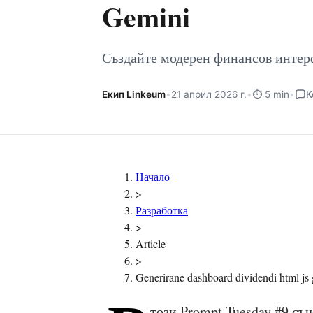
Gemini
Създайте модерен финансов интерф
Екип Linkeum
•
21 април 2026 г.
•
⏱️ 5 min
•
К
Начало
>
Разработка
>
Article
>
Generirane dashboard dividendi html js
този Prompt Tuesday #9 съ