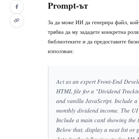
Prompt-ът
За да може ИИ да генерира файл, кой
трябва да му зададете конкретна рол
библиотеките и да предоставите бизн
използван:
Act as an expert Front-End Develo
HTML file for a "Dividend Track
and vanilla JavaScript. Include a 
monthly dividend income. The UI 
Include a main card showing the t
Below that, display a neat list or