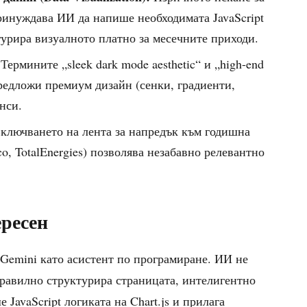
принуждава ИИ да напише необходимата JavaScript
гурира визуалното платно за месечните приходи.
Термините „sleek dark mode aesthetic“ и „high-end
предложи премиум дизайн (сенки, градиенти,
нси.
ключването на лента за напредък към годишна
o, TotalEnergies) позволява незабавно релевантно
ересен
 Gemini като асистент по програмиране. ИИ не
равилно структурира страницата, интелигентно
JavaScript логиката на Chart.js и прилага