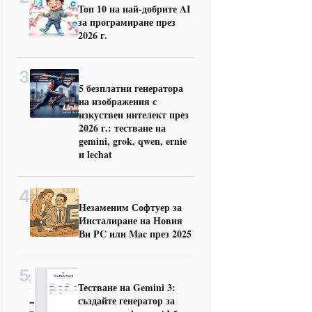
Топ 10 на най-добрите AI
за програмиране през
2026 г.
3
5 безплатни генератора
на изображения с
изкуствен интелект през
2026 г.: тестване на
gemini, grok, qwen, ernie
и lechat
4
Незаменим Софтуер за
Инсталиране на Новия
Ви PC или Mac през 2025
5
Тестване на Gemini 3:
създайте генератор за