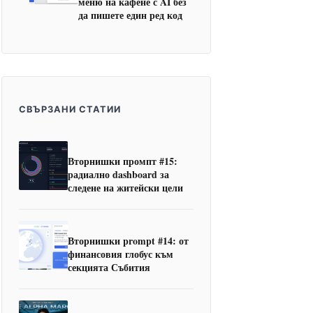
меню на кафене с AI без
да пишете един ред код
СВЪРЗАНИ СТАТИИ
Вторнишки промпт #15:
радиално dashboard за
следене на житейски цели
Вторнишки prompt #14: от
финансовия глобус към
секцията Събития