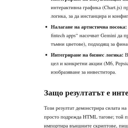
интерактивна графика (Chart.js) 
логика, за да инстанцира и конфи
Налагане на артистична посока:
fintech apps“ насочват Gemini да 
тъмни цветове), подходящ за фина
Интегриране на бизнес логика:
В
цел и конкретни акции (M6, Pepsic
изобразяване за инвеститора.
Защо резултатът е инт
Този резултат демонстрира силата на
просто подрежда HTML тагове; той п
импортира външните скриптове, пише 