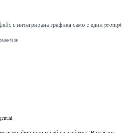
ейс с интегрирана графика само с един prompt
оментари
 gemini
четаваме финанси и уеб разработка. В разгара