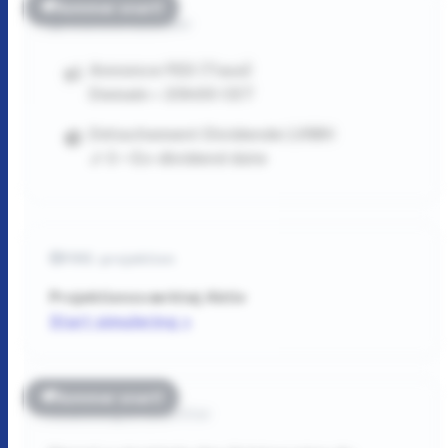
Kommer snart!
Finansiel kalender
Annonce FED (Taux)
Demain • 20h00 CET
Détachement Dividende LVMH
J-3 • Ex-dividend date
FIRE-projektion
Projektionsværktøj
Aktiv
Start simulering >
Kommer snart!
Læsning & Favoritter