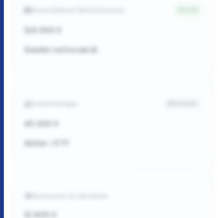
Konsolideret Nettoformue
4.2%
124 500 €
Samlet nettoværdi
Investeringer
Markeder
45 200 €
Aktier / ETF
Kontanter & Likviditet
12 800 €