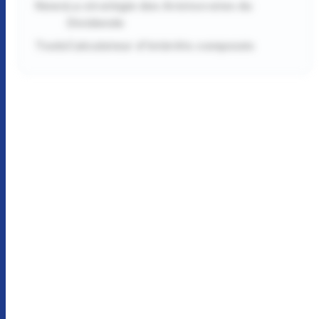
News
La stratégie des Aristocrates du
Dividende
Tools
Calculateur d'intérêts composés