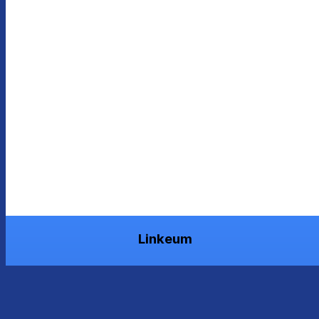
Linkeum
Øg din værdi