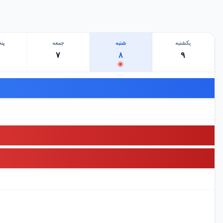
یکشنبه
شنبه
جمعه
پن
۷
۸
۹