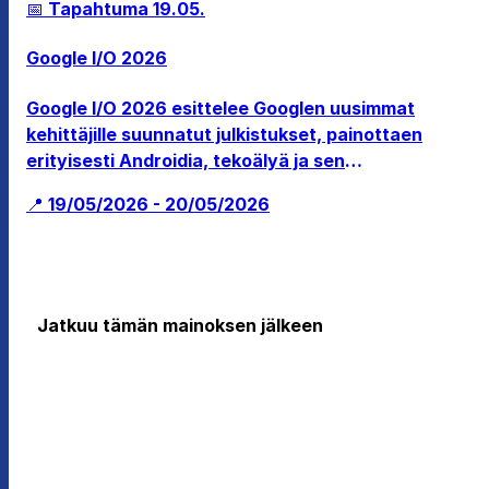
📅 Tapahtuma
19.05.
terveydenhuollossa, ilmastoteknologiassa ja
kulutuselektroniikassa.
Google I/O 2026
Google I/O 2026 esittelee Googlen uusimmat
kehittäjille suunnatut julkistukset, painottaen
erityisesti Androidia, tekoälyä ja sen
ohjelmistoekosysteemin kehitystä.
📍 19/05/2026 - 20/05/2026
Jatkuu tämän mainoksen jälkeen