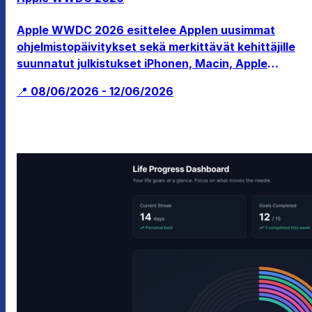
Apple WWDC 2026 esittelee Applen uusimmat
ohjelmistopäivitykset sekä merkittävät kehittäjille
suunnatut julkistukset iPhonen, Macin, Apple
Watchin ja mixed reality -laitteiden osalta.
📍 08/06/2026 - 12/06/2026