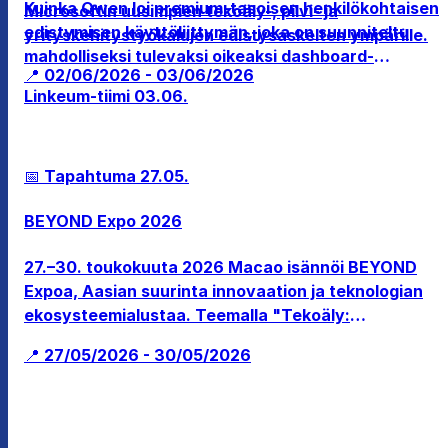
Kuinka Qwen loi premium-tasoisen henkilökohtaisen
Microsoftin uusimpien tekoäly-, pilvi- ja
edistymisen käyttöliittymän, joka on suunniteltu
yrityskehitystyökalujen edistysaskelten ympärille.
mahdolliseksi tulevaksi oikeaksi dashboard-
📍 02/06/2026 - 03/06/2026
moduuliksi Linkeumiin.
Linkeum-tiimi
03.06.
📅 Tapahtuma
27.05.
BEYOND Expo 2026
27.–30. toukokuuta 2026 Macao isännöi BEYOND
Expoa, Aasian suurinta innovaation ja teknologian
ekosysteemialustaa. Teemalla "Tekoäly:
Digitaalisesta fyysiseen" tapahtuma kokoaa
📍 27/05/2026 - 30/05/2026
yhteen yli 30 000 osallistujaa ja 1 200
näytteilleasettajaa (mukaan lukien Fortune 500 -
yritykset, yksisarviset ja sijoitusrahastot)
tutkimaan huippuluokan ratkaisuja