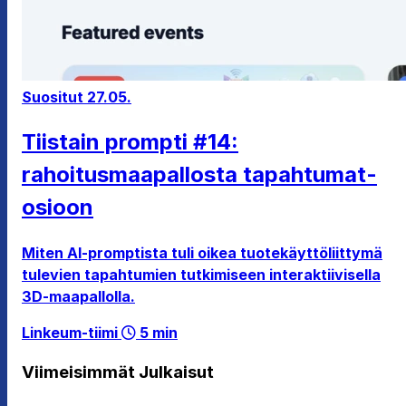
Suositut
27.05.
Tiistain prompti #14:
rahoitusmaapallosta tapahtumat-
osioon
Miten AI-promptista tuli oikea tuotekäyttöliittymä
tulevien tapahtumien tutkimiseen interaktiivisella
3D-maapallolla.
Linkeum-tiimi
5 min
Viimeisimmät Julkaisut