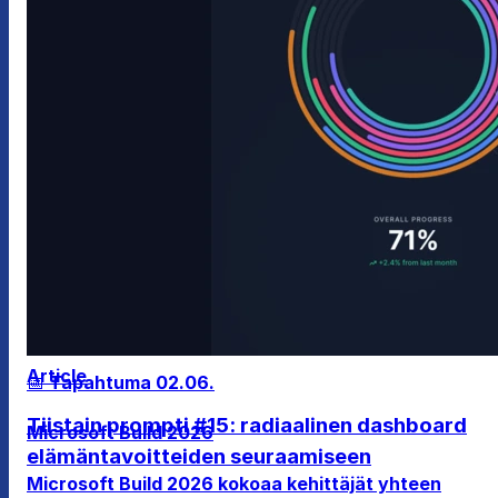
Article
📅 Tapahtuma
02.06.
Tiistain prompti #15: radiaalinen dashboard
Microsoft Build 2026
elämäntavoitteiden seuraamiseen
Microsoft Build 2026 kokoaa kehittäjät yhteen