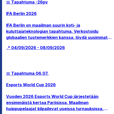
📅 Tapahtuma
-26pv
IFA Berlin 2026
IFA Berlin on maailman suurin koti- ja
kuluttajateknologian tapahtuma. Verkostoidu
globaalien tuotemerkkien kanssa, löydä uusimmat
teknologiset innovaatiot tekoälystä älykoteihin ja
📍 04/09/2026 - 08/09/2026
koe kulutuselektroniikan tulevaisuus.
📅 Tapahtuma
06.07.
Esports World Cup 2026
Vuoden 2026 Esports World Cup järjestetään
ensimmäistä kertaa Pariisissa. Maailman
huippupelaajat kilpailevat useissa turnauksissa,