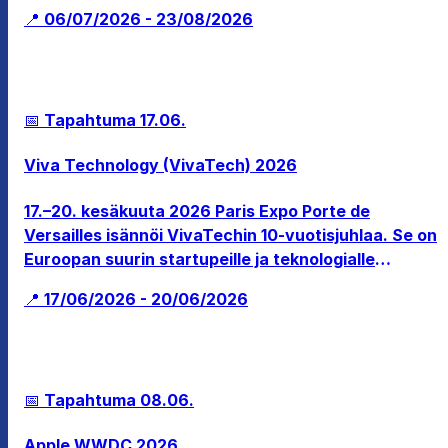
joissa on mukana suuria pelejä kuten League of
📍 06/07/2026 - 23/08/2026
Legends, Counter-Strike ja Street Fighter.
📅 Tapahtuma
17.06.
Viva Technology (VivaTech) 2026
17.–20. kesäkuuta 2026 Paris Expo Porte de
Versailles isännöi VivaTechin 10-vuotisjuhlaa. Se on
Euroopan suurin startupeille ja teknologialle
omistettu tapahtuma, joka kokoaa yhteen johtajia,
📍 17/06/2026 - 20/06/2026
sijoittajia ja innovaattoreita ympäri maailmaa
tekoälyn, kyberturvallisuuden ja GreenTechin
ympärille.
📅 Tapahtuma
08.06.
Apple WWDC 2026