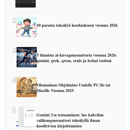
2
10 parasta tekoälyä koodaukseen vuonna 2026
3
5 ilmaista ai-kuvageneraattoria vuonna 2026:
gemini, grok, qwen, ernie ja lechat testissä
4
Olennainen Ohjelmisto Uudelle PC:lle tai
Macille Vuonna 2025
5
Gemini 3:n testaaminen: luo kahvilan
valikongeneraattori tekoälyllä ilman
koodirivien kirjoittamista