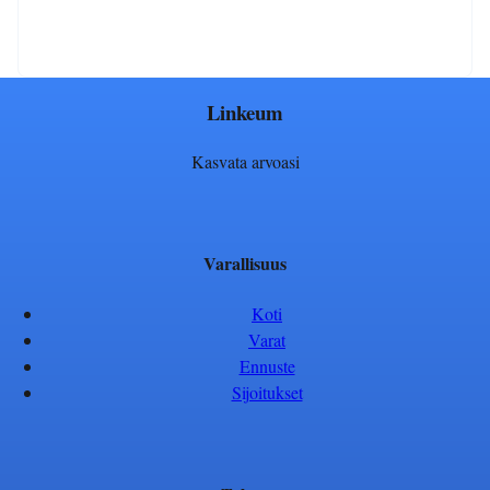
Linkeum
Kasvata arvoasi
Varallisuus
Koti
Varat
Ennuste
Sijoitukset