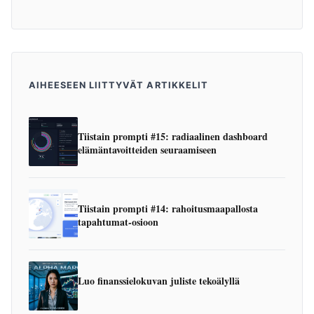
AIHEESEEN LIITTYVÄT ARTIKKELIT
Tiistain prompti #15: radiaalinen dashboard
elämäntavoitteiden seuraamiseen
Tiistain prompti #14: rahoitusmaapallosta
tapahtumat-osioon
Luo finanssielokuvan juliste tekoälyllä