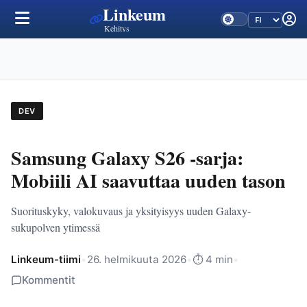
Linkeum
Kehitys
DEV
Samsung Galaxy S26 -sarja:
Mobiili AI saavuttaa uuden tason
Suorituskyky, valokuvaus ja yksityisyys uuden Galaxy-
sukupolven ytimessä
Linkeum-tiimi
•
26. helmikuuta 2026
•
⏱️ 4 min
•
Kommentit