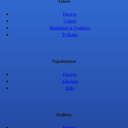
Talous
Etusivu
Uutiset
Markkinat ja Osakkeet
Työkalut
Tapahtumat
Etusivu
Aikajana
Tutki
Hallinta
Etusivu