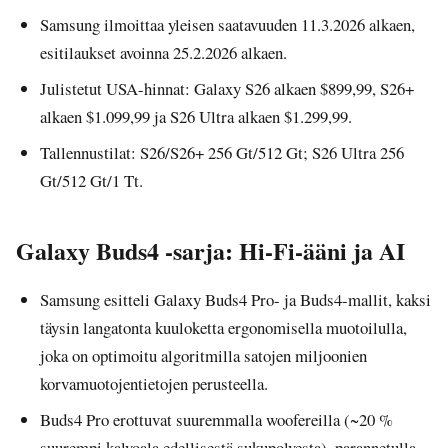
Samsung ilmoittaa yleisen saatavuuden 11.3.2026 alkaen,
esitilaukset avoinna 25.2.2026 alkaen.
Julistetut USA-hinnat: Galaxy S26 alkaen $899,99, S26+
alkaen $1.099,99 ja S26 Ultra alkaen $1.299,99.
Tallennustilat: S26/S26+ 256 Gt/512 Gt; S26 Ultra 256
Gt/512 Gt/1 Tt.
Galaxy Buds4 -sarja: Hi-Fi-ääni ja AI
Samsung esitteli Galaxy Buds4 Pro- ja Buds4-mallit, kaksi
täysin langatonta kuuloketta ergonomisella muotoilulla,
joka on optimoitu algoritmilla satojen miljoonien
korvamuotojentietojen perusteella.
Buds4 Pro erottuvat suuremmalla woofereilla (~20 %
suurempi kalvoala edellisestä sukupolvesta), parannetulla