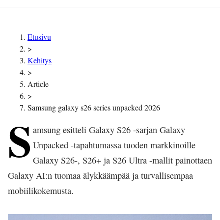
Etusivu
>
Kehitys
>
Article
>
Samsung galaxy s26 series unpacked 2026
S
amsung esitteli Galaxy S26 -sarjan Galaxy
Unpacked -tapahtumassa tuoden markkinoille
Galaxy S26-, S26+ ja S26 Ultra -mallit painottaen
Galaxy AI:n tuomaa älykkäämpää ja turvallisempaa
mobiilikokemusta.