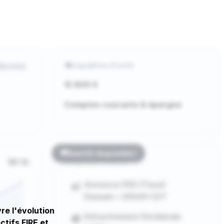
Liquidités (Cash)
Marchés
12 800 €
Comptes courants & épargne
Bientôt disponible !
1M
1A
Agenda Finance
Annonce FED (Taux)
Demain • 20h00 CET
re l'évolution
Détachement Dividende
ctifs FIRE et