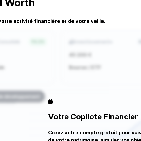
d Worth
tre activité financière et de votre veille.
Consolidé
Investissements
4.2%
45 200 €
le
Bourse / ETF
de développement
rimoine
Votre Copilote Financier
Créez votre compte gratuit pour suiv
de votre patrimoine, simuler vos obje