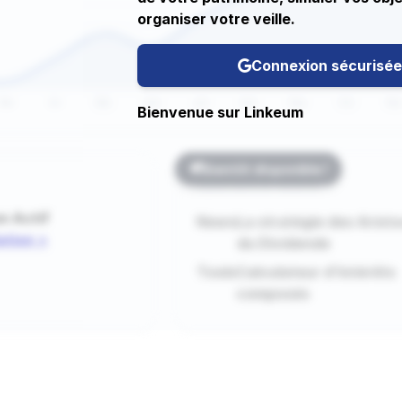
organiser votre veille.
Connexion sécurisée
Bienvenue sur Linkeum
Bientôt disponible !
Lecture & Favoris
on
Actif
News
La stratégie des Arist
ation >
du Dividende
Tools
Calculateur d'intérêts
composés