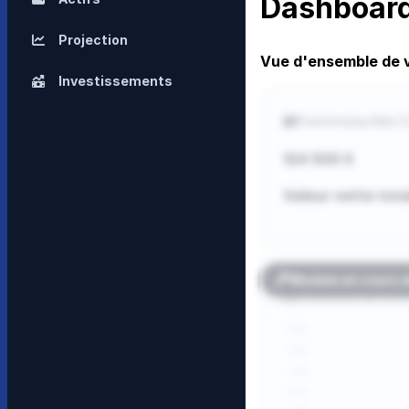
Dashboar
Projection
Vue d'ensemble de vo
Investissements
Patrimoine Net 
124 500 €
Valeur nette tota
Module en cours 
Évolution du Pat