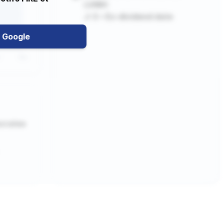
LVMH
J-3 • Ex-dividend date
 Google
ocrates