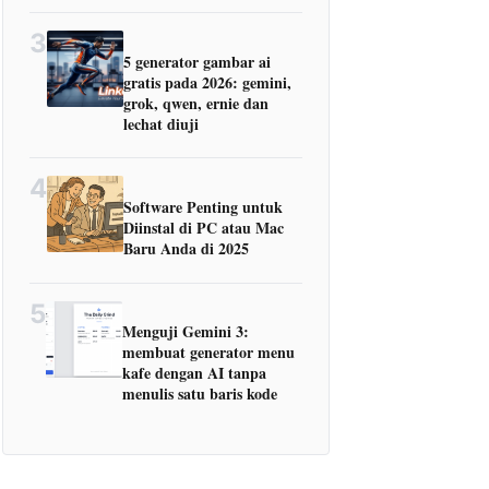
3
5 generator gambar ai
gratis pada 2026: gemini,
grok, qwen, ernie dan
lechat diuji
4
Software Penting untuk
Diinstal di PC atau Mac
Baru Anda di 2025
5
Menguji Gemini 3:
membuat generator menu
kafe dengan AI tanpa
menulis satu baris kode