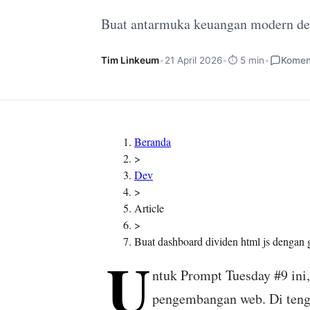
Buat antarmuka keuangan modern den
Tim Linkeum
•
21 April 2026
•
⏱️ 5 min
•
Komen
Beranda
>
Dev
>
Article
>
Buat dashboard dividen html js dengan 
U
ntuk Prompt Tuesday #9 in
pengembangan web. Di ten