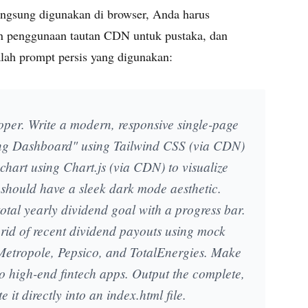
angsung digunakan di browser, Anda harus
n penggunaan tautan CDN untuk pustaka, dan
alah prompt persis yang digunakan:
per. Write a modern, responsive single-page
ing Dashboard" using Tailwind CSS (via CDN)
chart using Chart.js (via CDN) to visualize
should have a sleek dark mode aesthetic.
otal yearly dividend goal with a progress bar.
 grid of recent dividend payouts using mock
 Metropole, Pepsico, and TotalEnergies. Make
to high-end fintech apps. Output the complete,
 it directly into an index.html file.