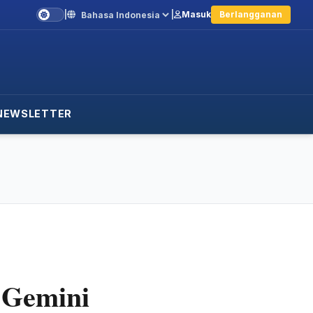
|
|
Masuk
Berlangganan
Language
NEWSLETTER
 Gemini