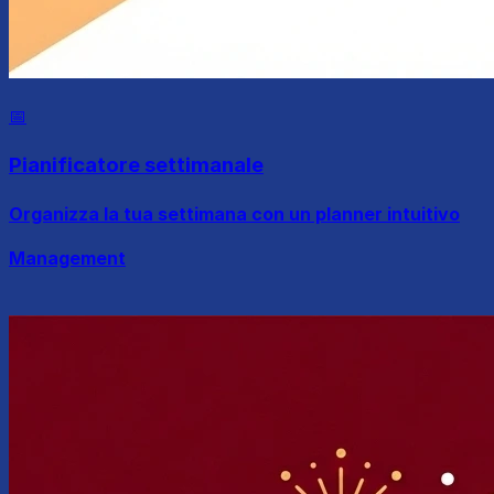
📅
Pianificatore settimanale
Organizza la tua settimana con un planner intuitivo
Management