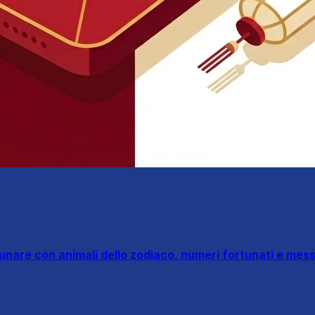
nare con animali dello zodiaco, numeri fortunati e messa