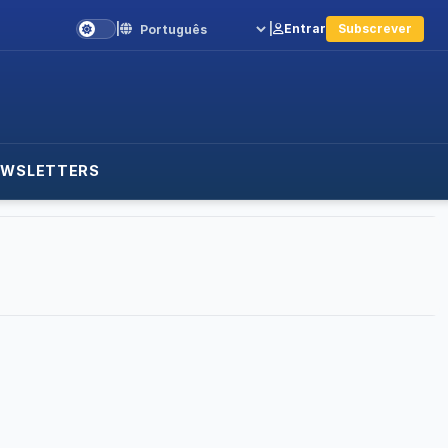
|
|
Entrar
Subscrever
Language
EWSLETTERS