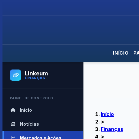
INÍCIO
P
Linkeum
FINANÇAS
PAINEL DE CONTROLO
Início
Início
>
Notícias
Finanças
>
Mercados e Ações