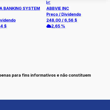
A BANKING SYSTEM
ABBVIE INC
Preço / Dividendo
ividendo
248,00
/
6,56
$
44
$
2,65 %
penas para fins informativos e não constituem