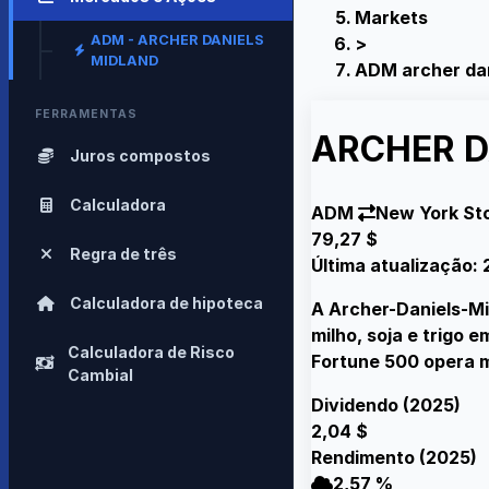
Markets
ADM - ARCHER DANIELS
>
MIDLAND
ADM archer dan
FERRAMENTAS
ARCHER D
Juros compostos
Calculadora
ADM
New York St
79,27 $
Regra de três
Última atualização:
Calculadora de hipoteca
A Archer-Daniels-Mi
milho, soja e trigo 
Calculadora de Risco
Fortune 500 opera m
Cambial
Dividendo (2025)
2,04 $
Rendimento (2025)
2,57 %