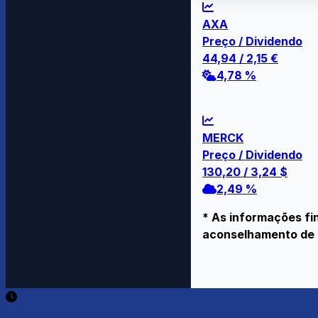
AXA
Preço / Dividendo
44,94
/
2,15
€
4,78 %
MERCK
Preço / Dividendo
130,20
/
3,24
$
2,49 %
* As informações fi
aconselhamento de 