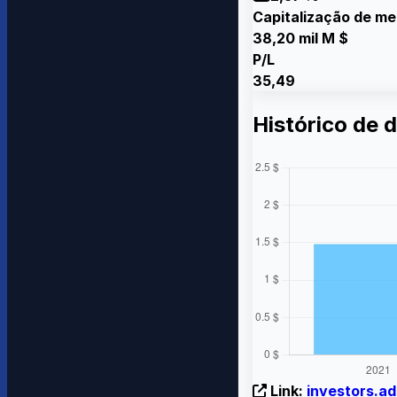
Capitalização de m
38,20 mil M $
P/L
35,49
Histórico de 
Link:
investors.a