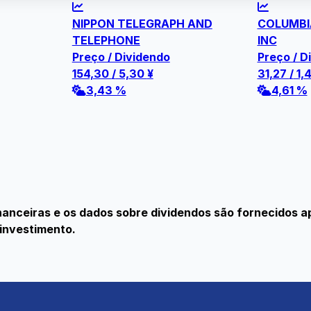
NIPPON TELEGRAPH AND
COLUMBI
TELEPHONE
INC
Preço / Dividendo
Preço / D
154,30
/
5,30
¥
31,27
/
1,
3,43 %
4,61 %
nanceiras e os dados sobre dividendos são fornecidos a
investimento.