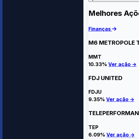
Melhores Açõ
Finanças
M6 METROPOLE 
MMT
10.33%
Ver ação →
FDJ UNITED
FDJU
9.35%
Ver ação →
TELEPERFORMAN
TEP
6.09%
Ver ação →