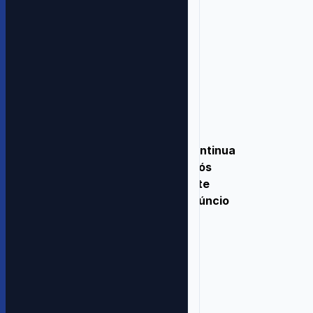
Continua
após
este
anúncio