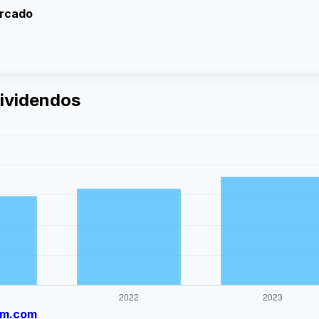
ercado
dividendos
dm.com