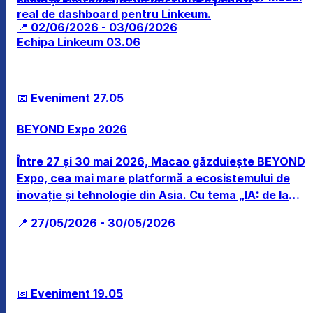
real de dashboard pentru Linkeum.
companii.
📍 02/06/2026 - 03/06/2026
Echipa Linkeum
03.06
📅 Eveniment
27.05
BEYOND Expo 2026
Între 27 și 30 mai 2026, Macao găzduiește BEYOND
Expo, cea mai mare platformă a ecosistemului de
inovație și tehnologie din Asia. Cu tema „IA: de la
Digital la Fizic”, evenimentul reunește peste 30.000
📍 27/05/2026 - 30/05/2026
de participanți și 1.200 de expozanți (inclusiv
companii din Fortune 500, unicorni și fonduri de
investiții) pentru a explora soluții de ultimă oră în
domeniul sănătății, tehnologiilor climatice și
📅 Eveniment
19.05
electronicelor de consum.