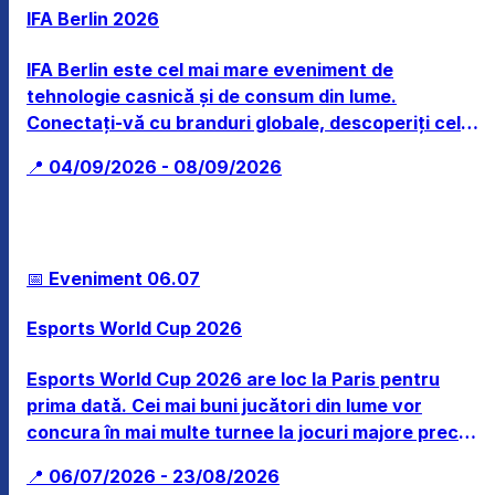
IFA Berlin 2026
IFA Berlin este cel mai mare eveniment de
tehnologie casnică și de consum din lume.
Conectați-vă cu branduri globale, descoperiți cele
mai recente inovații tehnologice, de la IA la case
📍 04/09/2026 - 08/09/2026
inteligente, și experimentați viitorul electronicelor
de consum.
📅 Eveniment
06.07
Esports World Cup 2026
Esports World Cup 2026 are loc la Paris pentru
prima dată. Cei mai buni jucători din lume vor
concura în mai multe turnee la jocuri majore precum
League of Legends, Counter-Strike și Street
📍 06/07/2026 - 23/08/2026
Fighter.