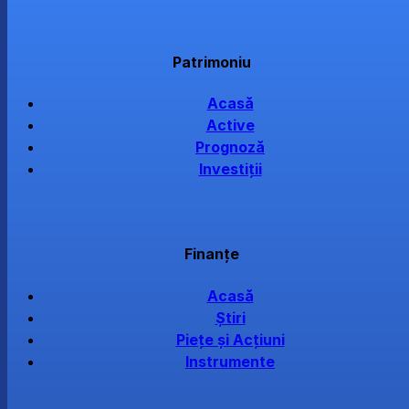
Patrimoniu
Acasă
Active
Prognoză
Investiții
Finanțe
Acasă
Știri
Piețe și Acțiuni
Instrumente