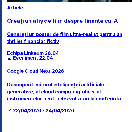
Article
Creați un afiș de film despre finanțe cu IA
Generați un poster de film ultra-realist pentru un
thriller financiar fictiv
Echipa Linkeum
28.04
📅 Eveniment
22.04
Google Cloud Next 2026
Descoperiți viitorul inteligenței artificiale
generative, al cloud computing-ului și al
instrumentelor pentru dezvoltatori la conferința
tehnologică principală a Google din Las Vegas.
📍 22/04/2026 - 24/04/2026