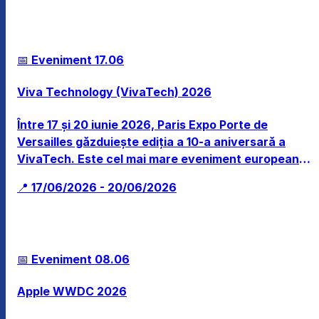
📅 Eveniment
17.06
Viva Technology (VivaTech) 2026
Între 17 și 20 iunie 2026, Paris Expo Porte de
Versailles găzduiește ediția a 10-a aniversară a
VivaTech. Este cel mai mare eveniment european
dedicat startup-urilor și tehnologiilor, reunind lideri,
📍 17/06/2026 - 20/06/2026
investitori și inovatori din întreaga lume în jurul IA,
securității cibernetice și GreenTech.
📅 Eveniment
08.06
Apple WWDC 2026