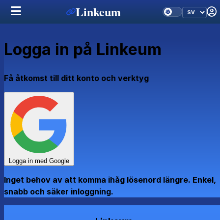
Linkeum
Logga in på Linkeum
Få åtkomst till ditt konto och verktyg
Logga in med Google
Inget behov av att komma ihåg lösenord längre. Enkel,
snabb och säker inloggning.