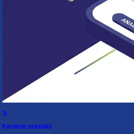
🔢
Karakter számláló