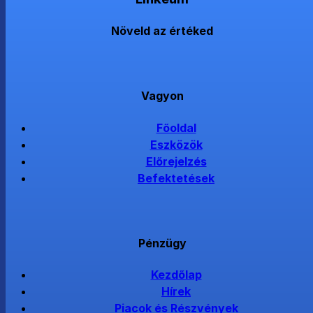
Növeld az értéked
Vagyon
Főoldal
Eszközök
Előrejelzés
Befektetések
Pénzügy
Kezdőlap
Hírek
Piacok és Részvények