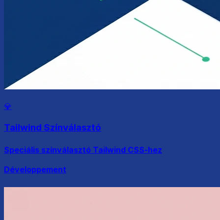
💎
Tailwind Színválasztó
Speciális színválasztó Tailwind CSS-hez
Développement