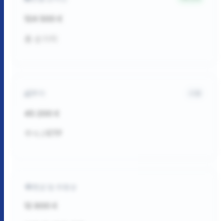
124 500 €
총 순가치
투자
시장
45 200 €
주식 / ETF
현금 및 유동성
12 800 €