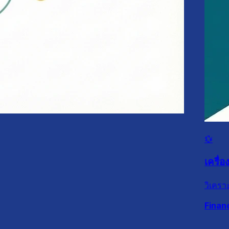
💱
เครื่
วิเคร
Finan