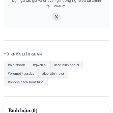
Đội ngũ tác giả và chuyên gia công nghệ và tài chính
tại Linkeum.
TỪ KHÓA LIÊN QUAN
#bia ebook
#qwen ai
#tao hinh anh ai
#prompt tuesday
#lap trinh java
#phong cach hoat hinh
Bình luận (0)