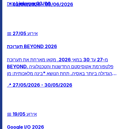
03/06
צוות Linkeum
📍 02/06/2026 - 03/06/2026
📅 אירוע
27/05
תערוכת BEYOND 2026
מ-27 עד 30 במאי 2026, מקאו מארחת את תערוכת
BEYOND, פלטפורמת אקוסיסטם החדשנות והטכנולוגיה
הגדולה ביותר באסיה. תחת הנושא "בינה מלאכותית: מן
הדיגיטל לפיזי", האירוע מקבץ למעלה מ-30,000 משתתפים
📍 27/05/2026 - 30/05/2026
ו-1,200 מציגים (כולל חברות מרשימת Fortune 500, חברות
חד-קרן וקרנות השקעה) כדי לחקור פתרונות פורצי דרך בתחום
הבריאות, טכנולוגיית אקלים ואלקטרוניקה לצרכן.
📅 אירוע
19/05
Google I/O 2026