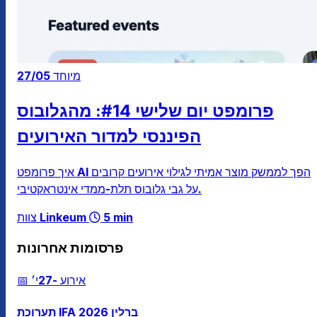
מיוחד
27/05
פרומפט יום שלישי #14: מהגלובוס
הפיננסי למדור האירועים
איך פרומפט AI הפך לממשק מוצר אמיתי לגילוי אירועים קרובים
על גבי גלובוס תלת-ממדי אינטראקטיבי.
5 min
צוות Linkeum
פרסומות אחרונות
📅 אירוע
-27י׳
תערוכת IFA ברלין 2026