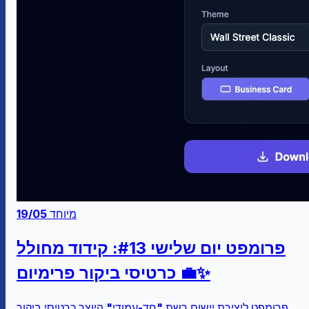
מיוחד
19/05
פרומפט יום שלישי #13: קידוד מחולל
כרטיסי ביקור פרימיום 💼✨
פרומפט ליצירת יישום רשת "חד-עמודי" היוצר כרטיסי ביקור